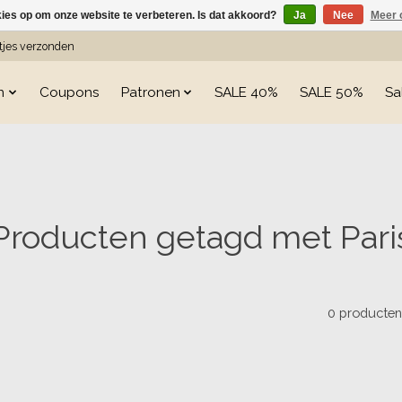
kies op om onze website te verbeteren. Is dat akkoord?
Ja
Nee
Meer 
etjes verzonden
n
Coupons
Patronen
SALE 40%
SALE 50%
Sa
Producten getagd met Pari
0 producte