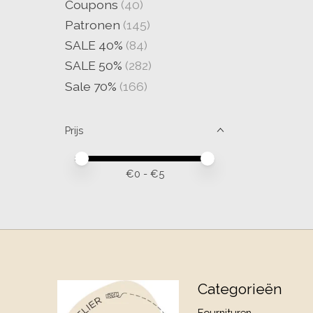
Coupons
(40)
Patronen
(145)
SALE 40%
(84)
SALE 50%
(282)
Sale 70%
(166)
Prijs
Minimale prijswaarde
Price maximum value
€
0
- €
5
Categorieën
Fournituren