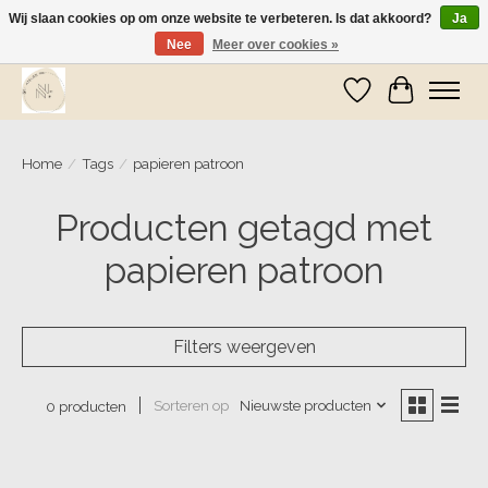
Wij slaan cookies op om onze website te verbeteren. Is dat akkoord?
Ja
Nee
Meer over cookies »
Wij zijn op vakantie! Vanaf zaterdag 9 mei worden er weer pakketjes verzonden
Verlanglijst
Winkelwa
Home
/
Tags
/
papieren patroon
Producten getagd met
papieren patroon
Filters weergeven
Sorteren op
Nieuwste producten
0 producten