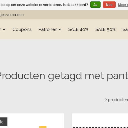
kies op om onze website te verbeteren. Is dat akkoord?
Ja
Nee
Meer 
etjes verzonden
n
Coupons
Patronen
SALE 40%
SALE 50%
Sa
Producten getagd met pant
2 producte
le