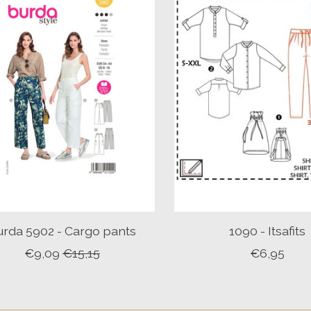
urda 5902 - Cargo pants
1090 - Itsafits
€9,09
€15,15
€6,95