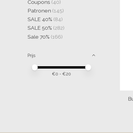
Coupons
(40)
Patronen
(145)
SALE 40%
(84)
SALE 50%
(282)
Sale 70%
(166)
Prijs
Minimale prijswaarde
Price maximum value
€
0
- €
20
B