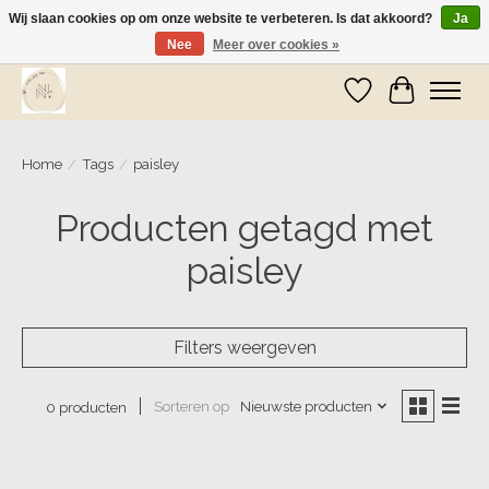
Wij slaan cookies op om onze website te verbeteren. Is dat akkoord?
Ja
Nee
Meer over cookies »
Wij zijn op vakantie! Vanaf zaterdag 9 mei worden er weer pakketjes verzonden
Verlanglijst
Winkelwa
Home
/
Tags
/
paisley
Producten getagd met
paisley
Filters weergeven
Sorteren op
Nieuwste producten
0 producten