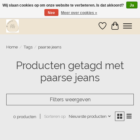
Wij slaan cookies op om onze website te verbeteren. Is dat akkoord?
Ja
Nee
Meer over cookies »
Wij zijn op vakantie! Vanaf zaterdag 9 mei worden er weer pakketjes verzonden
Verlanglijst
Winkelwa
Home
/
Tags
/
paarse jeans
Producten getagd met
paarse jeans
Filters weergeven
Sorteren op
Nieuwste producten
0 producten