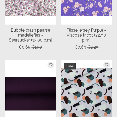
Bubble crash paarse
Plisse jersey Purple -
madeliefjes -
Viscose tricot (22,90
Seersucker (13,00 p.m)
p.m)
€0,65
€1,30
€0,69
€2,29
Sale