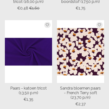
tricot (16,00 p.m)
boordstof (17,50 p.m)
€0,48
€1,60
€1,75
Paars - katoen tricot
Sandra bloemen paars
(13,50 p.m)
- French Terry soft
(23,70 p.m)
€1,35
€2,37