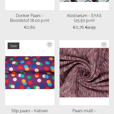
Donker Paars -
Abstrarium - SYAS
Boordstof (8,00 p.m)
(25,50 p.m)
€0,80
€0,76
€2,55
Sale
Stip paars - Katoen
Paars multi -