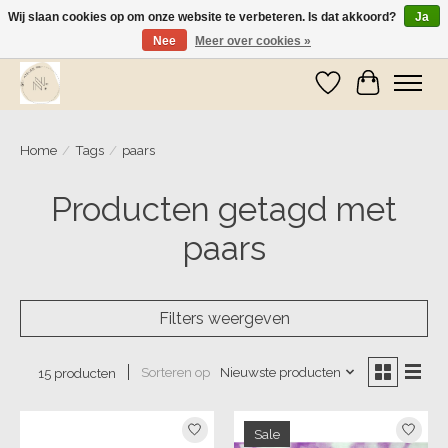
Wij slaan cookies op om onze website te verbeteren. Is dat akkoord?
Ja
Nee
Meer over cookies »
Wij zijn op vakantie! Vanaf zaterdag 9 mei worden er weer pakketjes verzonden
Verlanglijst
Winkelwa
Home
/
Tags
/
paars
Producten getagd met
paars
Filters weergeven
Sorteren op
Nieuwste producten
15 producten
Sale