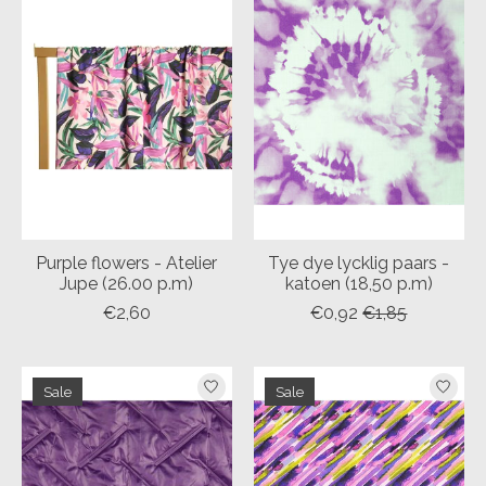
Purple flowers - Atelier
Tye dye lycklig paars -
Jupe (26.00 p.m)
katoen (18,50 p.m)
€2,60
€0,92
€1,85
Sale
Sale