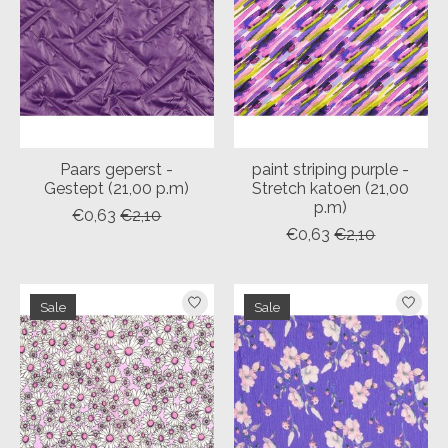
Paars geperst -
paint striping purple -
Gestept (21,00 p.m)
Stretch katoen (21,00
p.m)
€0,63
€2,10
€0,63
€2,10
Sale
Sale