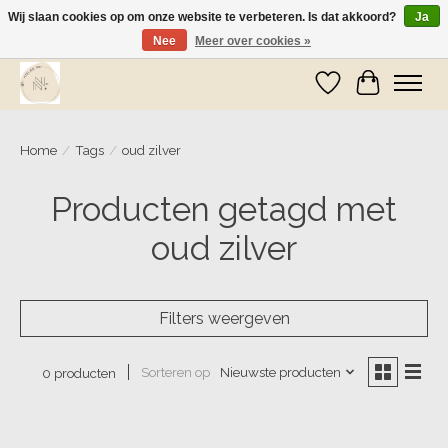
Wij slaan cookies op om onze website te verbeteren. Is dat akkoord?
Ja
Nee
Meer over cookies »
Wij zijn op vakantie! Vanaf zaterdag 9 mei worden er weer pakketjes verzonden
Verlanglijst
Winkelwa
Home
/
Tags
/
oud zilver
Producten getagd met
oud zilver
Filters weergeven
Sorteren op
Nieuwste producten
0 producten