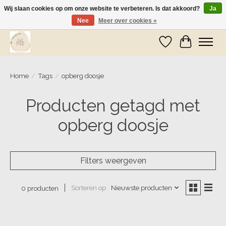
Wij slaan cookies op om onze website te verbeteren. Is dat akkoord?
Ja
Nee
Meer over cookies »
Wij zijn op vakantie! Vanaf zaterdag 9 mei worden er weer pakketjes verzonden
Verlanglijst
Winkelwa
Home
/
Tags
/
opberg doosje
Producten getagd met
opberg doosje
Filters weergeven
Sorteren op
Nieuwste producten
0 producten