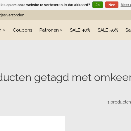
kies op om onze website te verbeteren. Is dat akkoord?
Ja
Nee
Meer 
etjes verzonden
n
Coupons
Patronen
SALE 40%
SALE 50%
Sa
ducten getagd met omkeer
1 producte