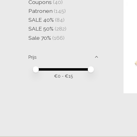
Coupons
(40)
Patronen
(145)
SALE 40%
(84)
SALE 50%
(282)
Sale 70%
(166)
Prijs
Minimale prijswaarde
Price maximum value
€
0
- €
15