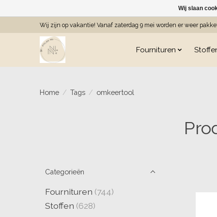
Wij slaan coo
Wij zijn op vakantie! Vanaf zaterdag 9 mei worden er weer pakk
Fournituren
Stoffe
Home
/
Tags
/
omkeertool
Pro
Categorieën
Fournituren
(744)
Stoffen
(628)