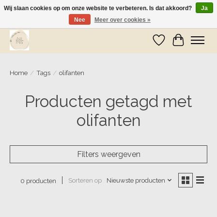
Wij slaan cookies op om onze website te verbeteren. Is dat akkoord?
Ja
Nee
Meer over cookies »
Wij zijn op vakantie! Vanaf zaterdag 9 mei worden er weer pakketjes verzonden
Verlanglijst
Winkelwa
Home
/
Tags
/
olifanten
Producten getagd met
olifanten
Filters weergeven
Sorteren op
Nieuwste producten
0 producten