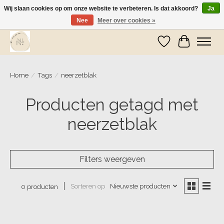
Wij slaan cookies op om onze website te verbeteren. Is dat akkoord?
Ja
Nee
Meer over cookies »
Wij zijn op vakantie! Vanaf zaterdag 9 mei worden er weer pakketjes verzonden
Verlanglijst
Winkelwa
Home
/
Tags
/
neerzetblak
Producten getagd met
neerzetblak
Filters weergeven
Sorteren op
Nieuwste producten
0 producten