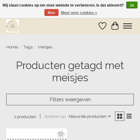
Wij slaan cookies op om onze website te verbeteren. Is dat akkoord?
Ja
Nee
Meer over cookies »
Wij zijn op vakantie! Vanaf zaterdag 9 mei worden er weer pakketjes verzonden
Verlanglijst
Winkelwa
Home
/
Tags
/
meisjes
Producten getagd met
meisjes
Filters weergeven
Sorteren op
Nieuwste producten
1 producten