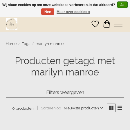
Wij slaan cookies op om onze website te verbeteren. Is dat akkoord?
Ja
Nee
Meer over cookies »
Wij zijn op vakantie! Vanaf zaterdag 9 mei worden er weer pakketjes verzonden
Verlanglijst
Winkelwa
Home
/
Tags
/
marilyn manroe
Producten getagd met
marilyn manroe
Filters weergeven
Sorteren op
Nieuwste producten
0 producten