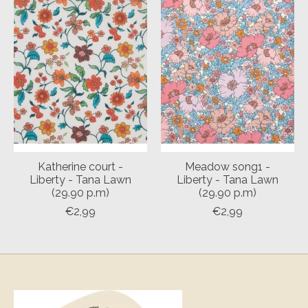
Katherine court -
Meadow song1 -
Liberty - Tana Lawn
Liberty - Tana Lawn
(29.90 p.m)
(29.90 p.m)
€2,99
€2,99