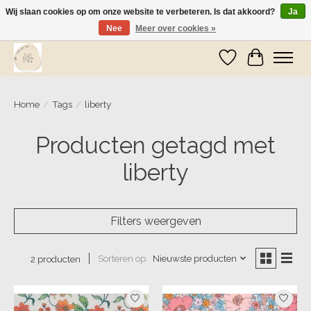
Wij slaan cookies op om onze website te verbeteren. Is dat akkoord?
Ja
Nee
Meer over cookies »
Wij zijn op vakantie! Vanaf zaterdag 9 mei worden er weer pakketjes verzonden
Verlanglijst
Winkelwa
Home
/
Tags
/
liberty
Producten getagd met
liberty
Filters weergeven
Sorteren op
Nieuwste producten
2 producten