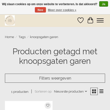
Wij slaan cookies op om onze website te verbeteren. Is dat akkoord?
Ja
Nee
Meer over cookies »
Wij zijn op vakantie! Vanaf zaterdag 9 mei worden er weer pakketjes verzonden
Verlanglijst
Winkelwa
Home
/
Tags
/
knoopsgaten garen
Producten getagd met
knoopsgaten garen
Filters weergeven
Sorteren op
Nieuwste producten
1 producten