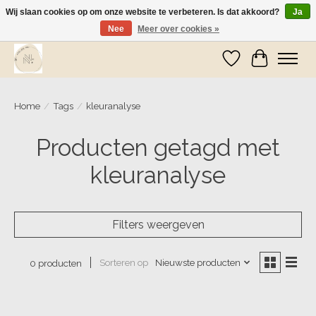
Wij slaan cookies op om onze website te verbeteren. Is dat akkoord?
Ja
Nee
Meer over cookies »
Wij zijn op vakantie! Vanaf zaterdag 9 mei worden er weer pakketjes verzonden
Verlanglijst
Winkelwa
Home
/
Tags
/
kleuranalyse
Producten getagd met
kleuranalyse
Filters weergeven
Sorteren op
Nieuwste producten
0 producten