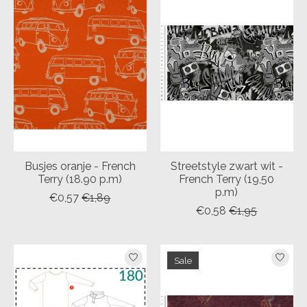
Busjes oranje - French
Streetstyle zwart wit -
Terry (18.90 p.m)
French Terry (19,50
p.m)
€0,57
€1,89
€0,58
€1,95
Sale