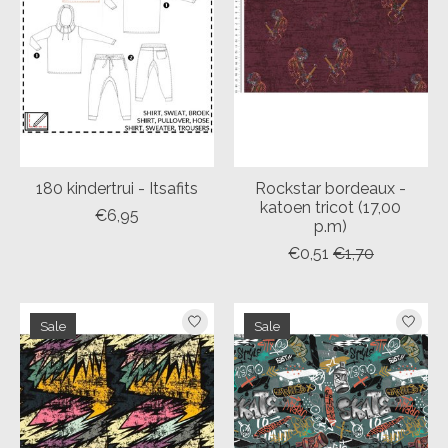
180 kindertrui - Itsafits
Rockstar bordeaux -
katoen tricot (17,00
€6,95
p.m)
€0,51
€1,70
Sale
Sale