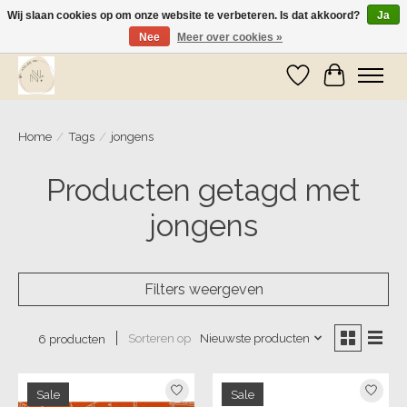
Wij slaan cookies op om onze website te verbeteren. Is dat akkoord?
Ja
Nee
Meer over cookies »
Wij zijn op vakantie! Vanaf zaterdag 9 mei worden er weer pakketjes verzonden
Verlanglijst
Winkelwa
Home
/
Tags
/
jongens
Producten getagd met
jongens
Filters weergeven
Sorteren op
Nieuwste producten
6 producten
Sale
Sale