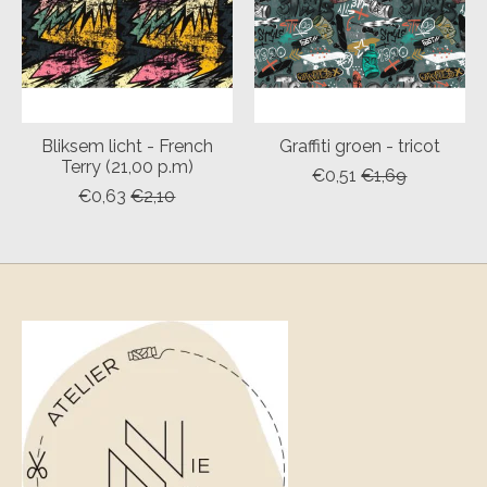
Bliksem licht - French
Graffiti groen - tricot
Terry (21,00 p.m)
€0,51
€1,69
€0,63
€2,10