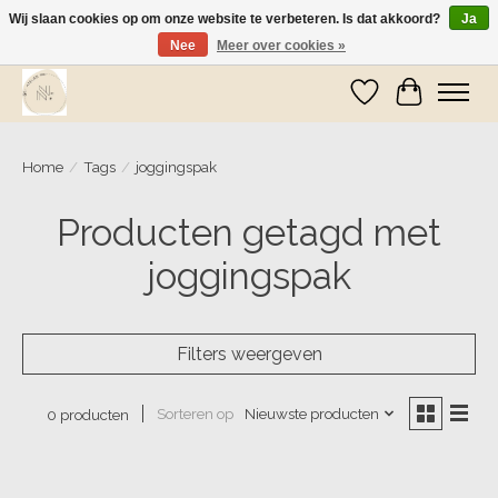
Wij slaan cookies op om onze website te verbeteren. Is dat akkoord?
Ja
Nee
Meer over cookies »
Wij zijn op vakantie! Vanaf zaterdag 9 mei worden er weer pakketjes verzonden
Verlanglijst
Winkelwa
Home
/
Tags
/
joggingspak
Producten getagd met
joggingspak
Filters weergeven
Sorteren op
Nieuwste producten
0 producten