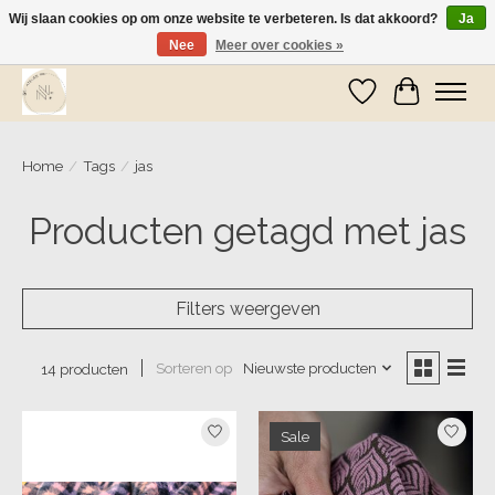
Wij slaan cookies op om onze website te verbeteren. Is dat akkoord?
Ja
Nee
Meer over cookies »
Wij zijn op vakantie! Vanaf zaterdag 9 mei worden er weer pakketjes verzonden
Verlanglijst
Winkelwa
Home
/
Tags
/
jas
Producten getagd met jas
Filters weergeven
Sorteren op
Nieuwste producten
14 producten
Sale