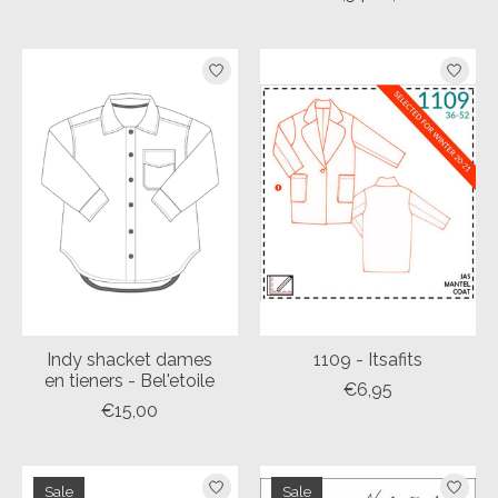
Indy shacket dames
1109 - Itsafits
en tieners - Bel'etoile
€6,95
€15,00
Sale
Sale