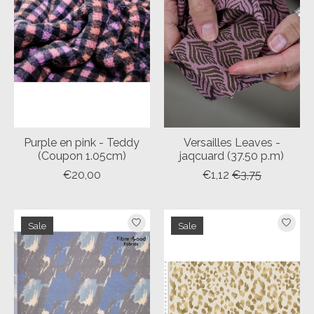
Purple en pink - Teddy
Versailles Leaves -
(Coupon 1.05cm)
jaqcuard (37.50 p.m)
€20,00
€1,12
€3,75
Sale
Sale