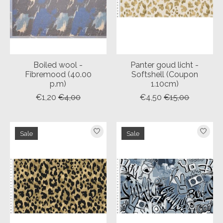
Boiled wool -
Panter goud licht -
Fibremood (40.00
Softshell (Coupon
p.m)
1.10cm)
€1,20
€4,00
€4,50
€15,00
Sale
Sale