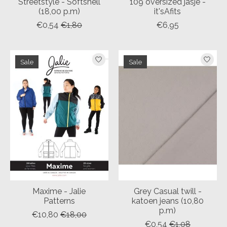
Streetstyle - Softshell
109 oversized jasje -
(18,00 p.m)
it'sAfits
€0,54
€1,80
€6,95
Sale
Sale
Maxime - Jalie
Grey Casual twill -
Patterns
katoen jeans (10,80
p.m)
€10,80
€18,00
€0,54
€1,08