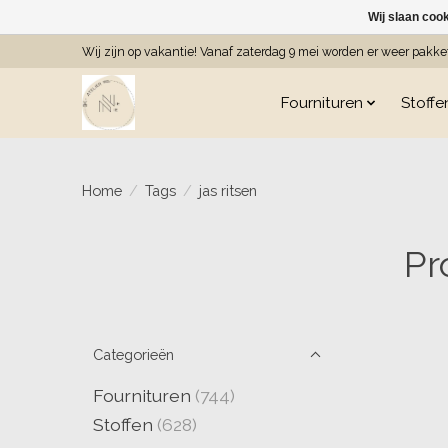
Wij slaan coo
Wij zijn op vakantie! Vanaf zaterdag 9 mei worden er weer pakk
Fournituren
Stoffe
Home
/
Tags
/
jas ritsen
Pr
Categorieën
Fournituren
(744)
Stoffen
(628)