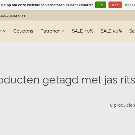
kies op om onze website te verbeteren. Is dat akkoord?
Ja
Nee
Meer 
etjes verzonden
n
Coupons
Patronen
SALE 40%
SALE 50%
Sa
oducten getagd met jas rit
0 producte