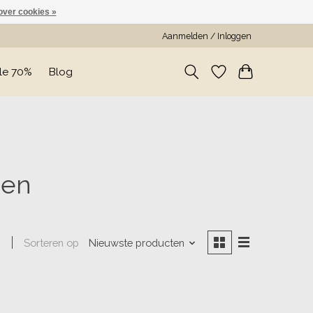
over cookies »
Aanmelden / Inloggen
le 70%
Blog
sen
Sorteren op
Nieuwste producten
n