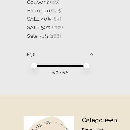
Coupons
(40)
Patronen
(145)
SALE 40%
(84)
SALE 50%
(282)
Sale 70%
(166)
Prijs
Minimale prijswaarde
Price maximum value
€
0
- €
5
Categorieën
Fournituren