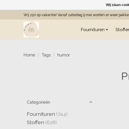
Wij slaan coo
Wij zijn op vakantie! Vanaf zaterdag 9 mei worden er weer pakk
Fournituren
Stoffe
Home
/
Tags
/
humor
P
Categorieën
Fournituren
(744)
Stoffen
(628)