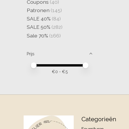
Coupons
(40)
Patronen
(145)
SALE 40%
(84)
SALE 50%
(282)
Sale 70%
(166)
Prijs
Minimale prijswaarde
Price maximum value
€
0
- €
5
Categorieën
Fournituren