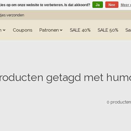
kies op om onze website te verbeteren. Is dat akkoord?
Ja
Nee
Meer 
etjes verzonden
n
Coupons
Patronen
SALE 40%
SALE 50%
Sa
roducten getagd met hum
0 producte