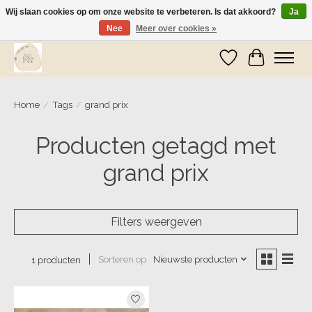
Wij slaan cookies op om onze website te verbeteren. Is dat akkoord?
Ja
Nee
Meer over cookies »
Wij zijn op vakantie! Vanaf zaterdag 9 mei worden er weer pakketjes verzonden
Verlanglijst
Winkelwa
Home
/
Tags
/
grand prix
Producten getagd met
grand prix
Filters weergeven
Sorteren op
Nieuwste producten
1 producten