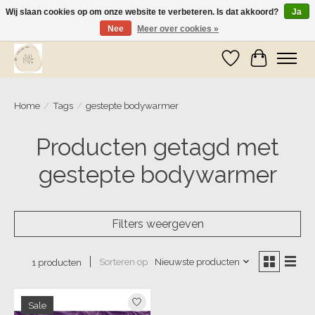
Wij slaan cookies op om onze website te verbeteren. Is dat akkoord?
Ja
Nee
Meer over cookies »
Wij zijn op vakantie! Vanaf zaterdag 9 mei worden er weer pakketjes verzonden
Verlanglijst
Winkelwa
Home
/
Tags
/
gestepte bodywarmer
Producten getagd met
gestepte bodywarmer
Filters weergeven
Sorteren op
Nieuwste producten
1 producten
Sale