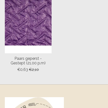
Paars geperst -
Gestept (21,00 p.m)
€0,63
€2,10