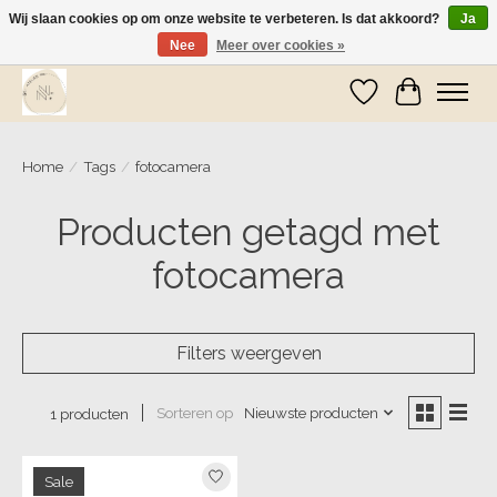
Wij slaan cookies op om onze website te verbeteren. Is dat akkoord?
Ja
Nee
Meer over cookies »
Wij zijn op vakantie! Vanaf zaterdag 9 mei worden er weer pakketjes verzonden
Verlanglijst
Winkelwa
Home
/
Tags
/
fotocamera
Producten getagd met
fotocamera
Filters weergeven
Sorteren op
Nieuwste producten
1 producten
Sale