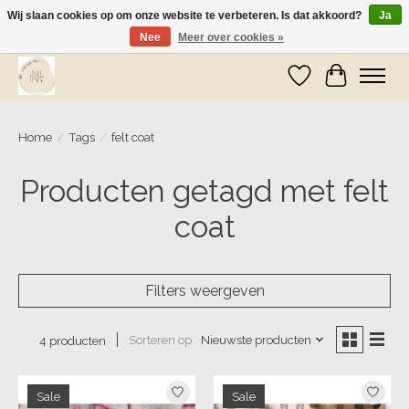
Wij slaan cookies op om onze website te verbeteren. Is dat akkoord?
Ja
Nee
Meer over cookies »
Wij zijn op vakantie! Vanaf zaterdag 9 mei worden er weer pakketjes verzonden
Verlanglijst
Winkelwa
Home
/
Tags
/
felt coat
Producten getagd met felt
coat
Filters weergeven
Sorteren op
Nieuwste producten
4 producten
Sale
Sale