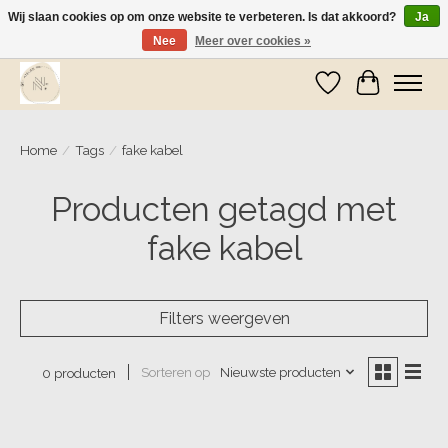
Wij slaan cookies op om onze website te verbeteren. Is dat akkoord?
Ja
Nee
Meer over cookies »
Wij zijn op vakantie! Vanaf zaterdag 9 mei worden er weer pakketjes verzonden
Verlanglijst
Winkelwa
Home
/
Tags
/
fake kabel
Producten getagd met
fake kabel
Filters weergeven
Sorteren op
Nieuwste producten
0 producten