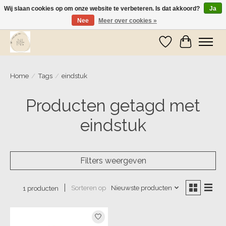
Wij slaan cookies op om onze website te verbeteren. Is dat akkoord?
Ja
Nee
Meer over cookies »
Wij zijn op vakantie! Vanaf zaterdag 9 mei worden er weer pakketjes verzonden
Verlanglijst
Winkelwa
Home
/
Tags
/
eindstuk
Producten getagd met
eindstuk
Filters weergeven
Sorteren op
Nieuwste producten
1 producten