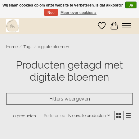
Wij slaan cookies op om onze website te verbeteren. Is dat akkoord?
Ja
Nee
Meer over cookies »
Wij zijn op vakantie! Vanaf zaterdag 9 mei worden er weer pakketjes verzonden
Verlanglijst
Winkelwa
Home
/
Tags
/
digitale bloemen
Producten getagd met
digitale bloemen
Filters weergeven
Sorteren op
Nieuwste producten
0 producten