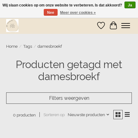
Wij slaan cookies op om onze website te verbeteren. Is dat akkoord?
Ja
Nee
Meer over cookies »
Wij zijn op vakantie! Vanaf zaterdag 9 mei worden er weer pakketjes verzonden
Verlanglijst
Winkelwa
Home
/
Tags
/
damesbroekf
Producten getagd met
damesbroekf
Filters weergeven
Sorteren op
Nieuwste producten
0 producten