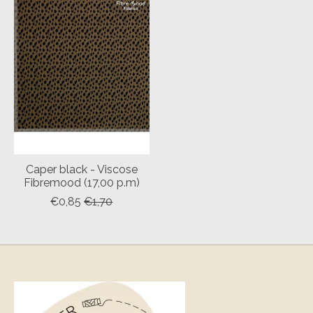
Caper black - Viscose
Fibremood (17,00 p.m)
€0,85
€1,70