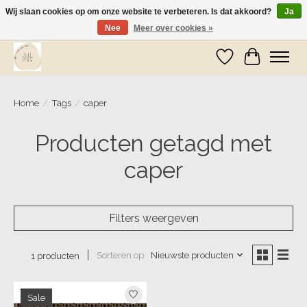
Wij slaan cookies op om onze website te verbeteren. Is dat akkoord?
Ja
Nee
Meer over cookies »
Wij zijn op vakantie! Vanaf zaterdag 9 mei worden er weer pakketjes verzonden
Verlanglijst
Winkelwa
Home
/
Tags
/
caper
Producten getagd met
caper
Filters weergeven
Sorteren op
Nieuwste producten
1 producten
Sale