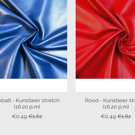
balt - Kunstleer stretch
Rood - Kunstleer st
(16.20 p.m)
(16.20 p.m)
€0,49
€1,62
€0,49
€1,62