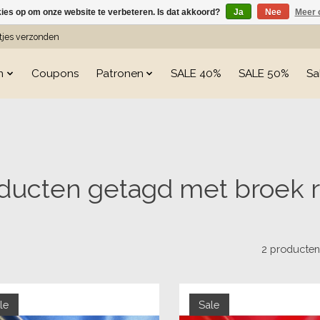
kies op om onze website te verbeteren. Is dat akkoord?
Ja
Nee
Meer 
etjes verzonden
n
Coupons
Patronen
SALE 40%
SALE 50%
Sa
ducten getagd met broek 
2 producte
le
Sale