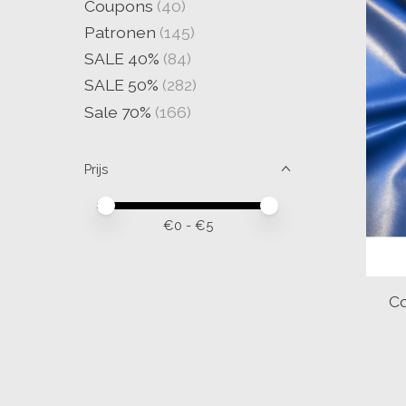
Coupons
(40)
Patronen
(145)
SALE 40%
(84)
SALE 50%
(282)
Sale 70%
(166)
Prijs
Minimale prijswaarde
Price maximum value
€
0
- €
5
Co