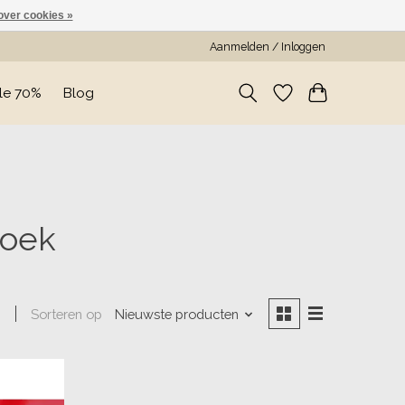
over cookies »
Aanmelden / Inloggen
le 70%
Blog
roek
Sorteren op
Nieuwste producten
n