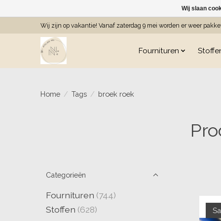
Wij slaan coo
Wij zijn op vakantie! Vanaf zaterdag 9 mei worden er weer pakk
Fournituren
Stoffe
Home
/
Tags
/
broek roek
Pro
Categorieën
Fournituren
(744)
Stoffen
(628)
Sa