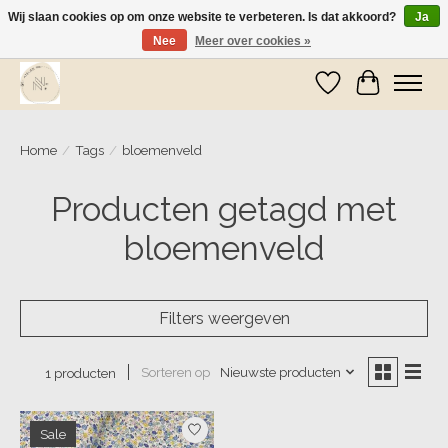
Wij slaan cookies op om onze website te verbeteren. Is dat akkoord?
Ja
Nee
Meer over cookies »
Wij zijn op vakantie! Vanaf zaterdag 9 mei worden er weer pakketjes verzonden
Verlanglijst
Winkelwa
Home
/
Tags
/
bloemenveld
Producten getagd met
bloemenveld
Filters weergeven
Sorteren op
Nieuwste producten
1 producten
Sale