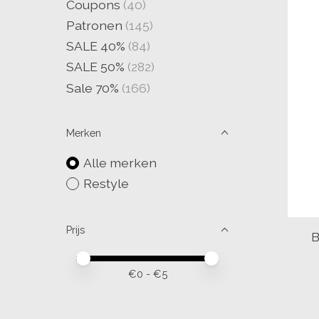
Coupons
(40)
Patronen
(145)
SALE 40%
(84)
SALE 50%
(282)
Sale 70%
(166)
Merken
Alle merken
Restyle
Prijs
B
Minimale prijswaarde
Price maximum value
€
0
- €
5