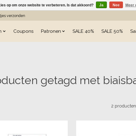
kies op om onze website te verbeteren. Is dat akkoord?
Ja
Nee
Meer 
etjes verzonden
n
Coupons
Patronen
SALE 40%
SALE 50%
Sa
oducten getagd met biaisb
2 producte