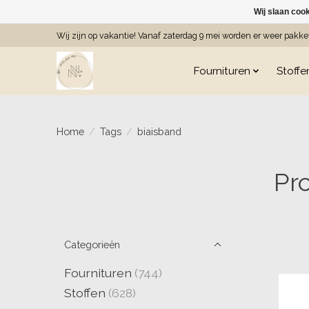
Wij slaan coo
Wij zijn op vakantie! Vanaf zaterdag 9 mei worden er weer pakk
Fournituren
Stoffe
Home
/
Tags
/
biaisband
Pr
Categorieën
Fournituren
(744)
Stoffen
(628)