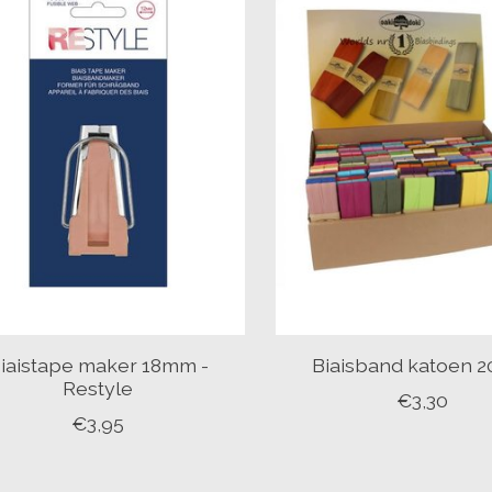
iaistape maker 18mm -
Biaisband katoen 
Restyle
€3,30
€3,95