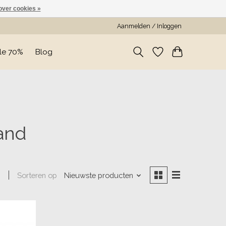
over cookies »
Aanmelden / Inloggen
le 70%
Blog
and
Sorteren op
Nieuwste producten
n