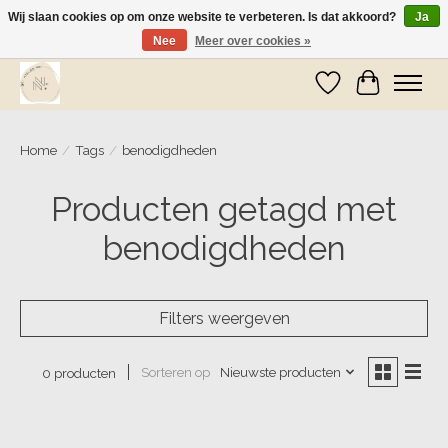
Wij slaan cookies op om onze website te verbeteren. Is dat akkoord?
Ja
Nee
Meer over cookies »
Wij zijn op vakantie! Vanaf zaterdag 9 mei worden er weer pakketjes verzonden
Verlanglijst
Winkelwa
Home
/
Tags
/
benodigdheden
Producten getagd met
benodigdheden
Filters weergeven
Sorteren op
Nieuwste producten
0 producten