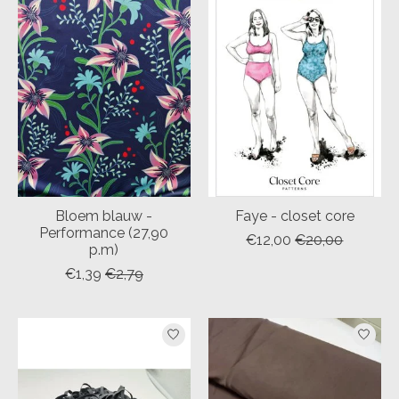
Bloem blauw -
Faye - closet core
Performance (27,90
€12,00
€20,00
p.m)
€1,39
€2,79