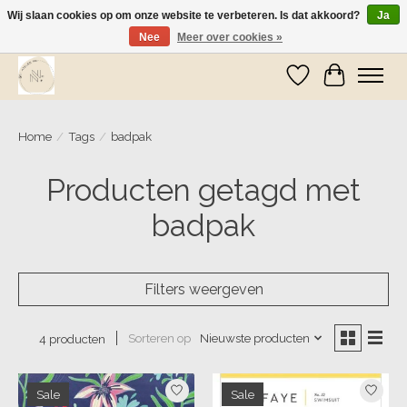
Wij slaan cookies op om onze website te verbeteren. Is dat akkoord?
Ja
Nee
Meer over cookies »
Wij zijn op vakantie! Vanaf zaterdag 9 mei worden er weer pakketjes verzonden
Verlanglijst
Winkelwa
Home
/
Tags
/
badpak
Producten getagd met
badpak
Filters weergeven
Sorteren op
Nieuwste producten
4 producten
Sale
Sale