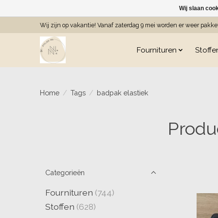
Wij slaan coo
Wij zijn op vakantie! Vanaf zaterdag 9 mei worden er weer pakk
Fournituren
Stoffe
Home
/
Tags
/
badpak elastiek
Produ
Categorieën
Fournituren
(744)
Stoffen
(628)