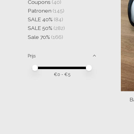
Coupons
(40)
Patronen
(145)
SALE 40%
(84)
SALE 50%
(282)
Sale 70%
(166)
Prijs
Minimale prijswaarde
Price maximum value
€
0
- €
5
B