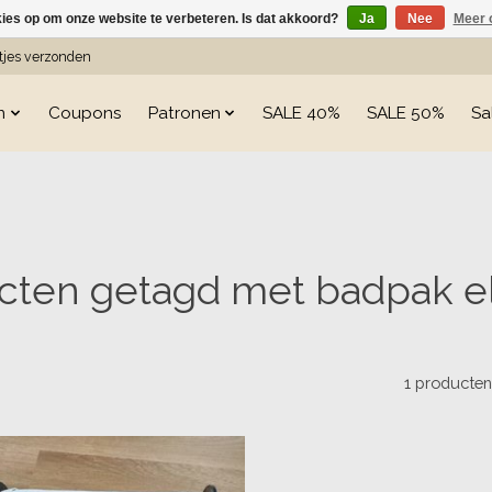
kies op om onze website te verbeteren. Is dat akkoord?
Ja
Nee
Meer 
etjes verzonden
n
Coupons
Patronen
SALE 40%
SALE 50%
Sa
cten getagd met badpak el
1 producte