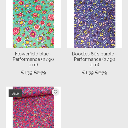
Flowerfield blue -
Doodles 80’s purple -
Performance (27.90
Performance (27.90
p.m)
p.m)
€1,39
€2,79
€1,39
€2,79
Sale