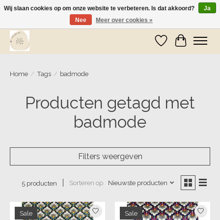
Wij slaan cookies op om onze website te verbeteren. Is dat akkoord?
Ja
Nee
Meer over cookies »
Wij zijn op vakantie! Vanaf zaterdag 9 mei worden er weer pakketjes verzonden
Verlanglijst
Winkelwa
Home
/
Tags
/
badmode
Producten getagd met
badmode
Filters weergeven
Sorteren op
Nieuwste producten
5 producten
Sale
Sale