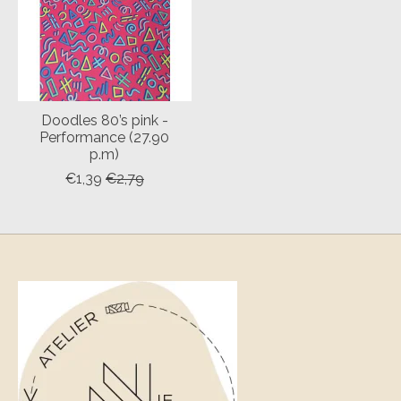
Doodles 80’s pink -
Performance (27.90
p.m)
€1,39
€2,79