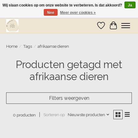
Wij slaan cookies op om onze website te verbeteren. Is dat akkoord?
Ja
Nee
Meer over cookies »
Wij zijn op vakantie! Vanaf zaterdag 9 mei worden er weer pakketjes verzonden
Verlanglijst
Winkelwa
Home
/
Tags
/
afrikaanse dieren
Producten getagd met
afrikaanse dieren
Filters weergeven
Sorteren op
Nieuwste producten
0 producten