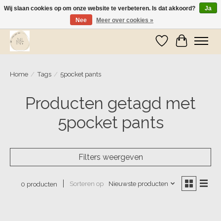
Wij slaan cookies op om onze website te verbeteren. Is dat akkoord?
Ja
Nee
Meer over cookies »
Wij zijn op vakantie! Vanaf zaterdag 9 mei worden er weer pakketjes verzonden
Verlanglijst
Winkelwa
Home
/
Tags
/
5pocket pants
Producten getagd met
5pocket pants
Filters weergeven
Sorteren op
Nieuwste producten
0 producten