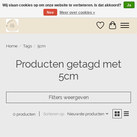
Wij slaan cookies op om onze website te verbeteren. Is dat akkoord?
Ja
Nee
Meer over cookies »
Wij zijn op vakantie! Vanaf zaterdag 9 mei worden er weer pakketjes verzonden
Verlanglijst
Winkelwa
Home
/
Tags
/
5cm
Producten getagd met
5cm
Filters weergeven
Sorteren op
Nieuwste producten
0 producten