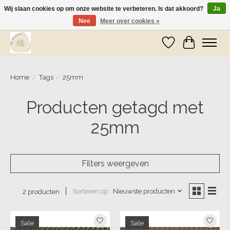
Wij slaan cookies op om onze website te verbeteren. Is dat akkoord?
Ja
Nee
Meer over cookies »
Wij zijn op vakantie! Vanaf zaterdag 9 mei worden er weer pakketjes verzonden
Verlanglijst
Winkelwa
Home
/
Tags
/
25mm
Producten getagd met
25mm
Filters weergeven
Sorteren op
Nieuwste producten
2 producten
Sale
Sale