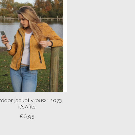
door jacket vrouw - 1073
it'sAfits
€6,95