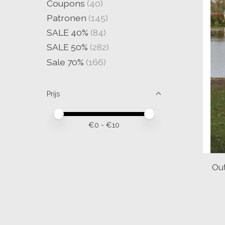
Coupons
(40)
Patronen
(145)
SALE 40%
(84)
SALE 50%
(282)
Sale 70%
(166)
Prijs
Minimale prijswaarde
Price maximum value
€
0
- €
10
Out