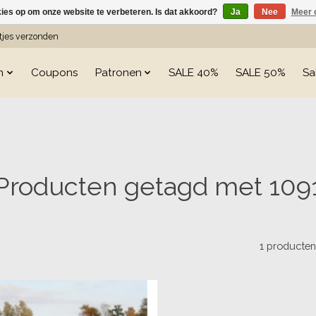
kies op om onze website te verbeteren. Is dat akkoord?
Ja
Nee
Meer 
etjes verzonden
n
Coupons
Patronen
SALE 40%
SALE 50%
Sa
Producten getagd met 109
1 producte