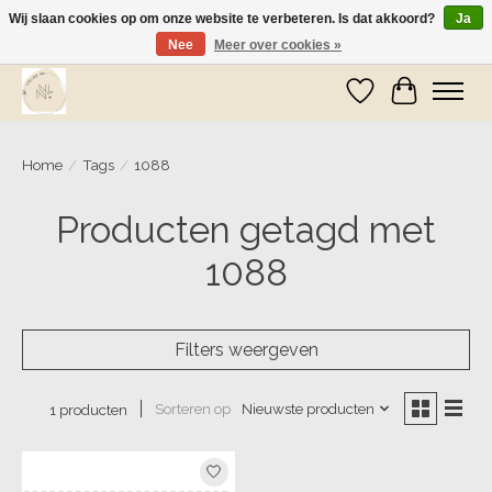
Wij slaan cookies op om onze website te verbeteren. Is dat akkoord?
Ja
Nee
Meer over cookies »
Wij zijn op vakantie! Vanaf zaterdag 9 mei worden er weer pakketjes verzonden
Verlanglijst
Winkelwa
Home
/
Tags
/
1088
Producten getagd met
1088
Filters weergeven
Sorteren op
Nieuwste producten
1 producten