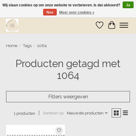
Wij slaan cookies op om onze website te verbeteren. Is dat akkoord?
Ja
Nee
Meer over cookies »
Wij zijn op vakantie! Vanaf zaterdag 9 mei worden er weer pakketjes verzonden
Verlanglijst
Winkelwa
Home
/
Tags
/
1064
Producten getagd met
1064
Filters weergeven
Sorteren op
Nieuwste producten
1 producten