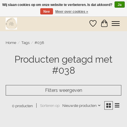
Wij slaan cookies op om onze website te verbeteren. Is dat akkoord?
Ja
Nee
Meer over cookies »
Wij zijn op vakantie! Vanaf zaterdag 9 mei worden er weer pakketjes verzonden
Verlanglijst
Winkelwa
Home
/
Tags
/
#038
Producten getagd met
#038
Filters weergeven
Sorteren op
Nieuwste producten
0 producten