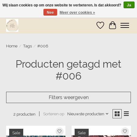
Wij slaan cookies op om onze website te verbeteren. Is dat akkoord?
Ja
Nee
Meer over cookies »
Wij zijn op vakantie! Vanaf zaterdag 9 mei worden er weer pakketjes verzonden
Verlanglijst
Winkelwa
Home
/
Tags
/
#006
Producten getagd met
#006
Filters weergeven
Sorteren op
Nieuwste producten
2 producten
Sale
Sale