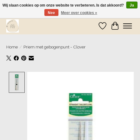
Wij slaan cookies op om onze website te verbeteren. Is dat akkoord?
Ja
Nee
Meer over cookies »
Wij zijn op vakantie! Vanaf zaterdag 9 mei worden er weer pakketjes verzonden
Verlanglijst
Winkelwa
Home
/
Priem met gebogenpunt - Clover
Product image slideshow Items