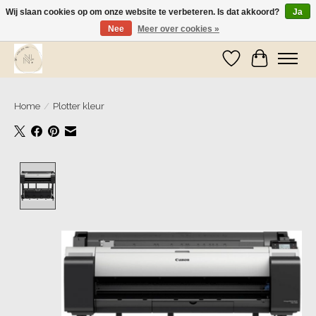
Wij slaan cookies op om onze website te verbeteren. Is dat akkoord?
Ja
Nee
Meer over cookies »
Wij zijn op vakantie! Vanaf zaterdag 9 mei worden er weer pakketjes verzonden
Verlanglijst
Winkelwa
Home
/
Plotter kleur
Product image slideshow Items