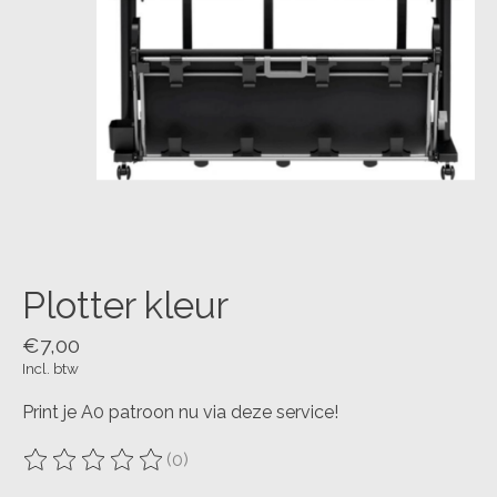
Plotter kleur
€7,00
Incl. btw
Print je A0 patroon nu via deze service!
(0)
De beoordeling van dit product is
0
van de 5