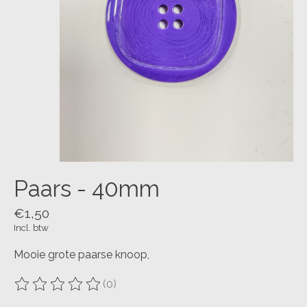
Paars - 40mm
€1,50
Incl. btw
Mooie grote paarse knoop,
(0)
De beoordeling van dit product is
0
van de 5