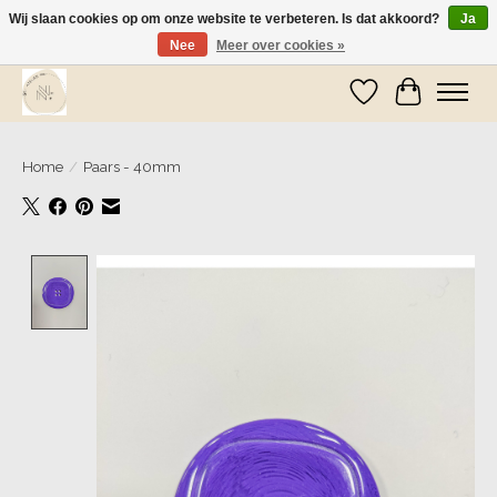
Wij slaan cookies op om onze website te verbeteren. Is dat akkoord?
Ja
Nee
Meer over cookies »
Wij zijn op vakantie! Vanaf zaterdag 9 mei worden er weer pakketjes verzonden
Verlanglijst
Winkelwa
Home
/
Paars - 40mm
Product image slideshow Items