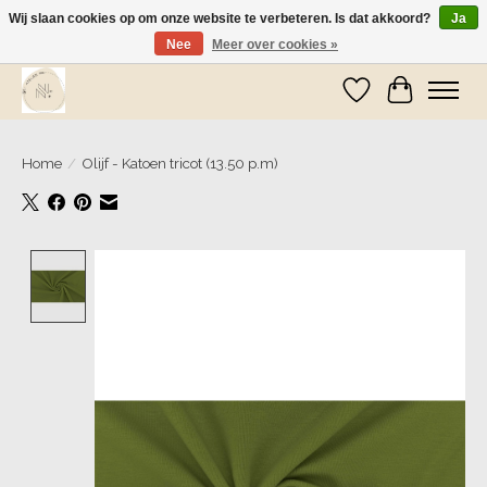
Wij slaan cookies op om onze website te verbeteren. Is dat akkoord?
Ja
Nee
Meer over cookies »
Wij zijn op vakantie! Vanaf zaterdag 9 mei worden er weer pakketjes verzonden
Verlanglijst
Winkelwa
Home
/
Olijf - Katoen tricot (13.50 p.m)
Product image slideshow Items